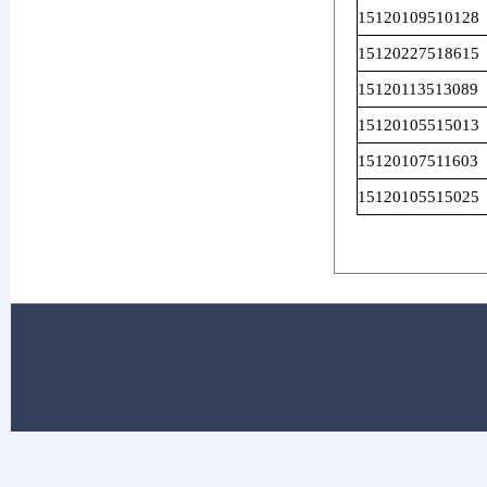
15120109510128
15120227518615
15120113513089
15120105515013
15120107511603
15120105515025