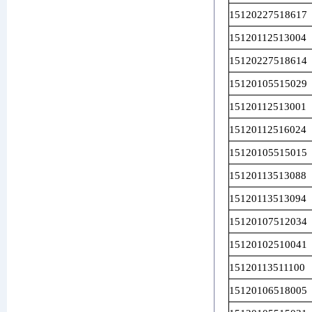
15120227518617
15120112513004
15120227518614
15120105515029
15120112513001
15120112516024
15120105515015
15120113513088
15120113513094
15120107512034
15120102510041
15120113511100
15120106518005