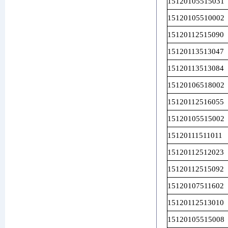
15120105515031
15120105510002
15120112515090
15120113513047
15120113513084
15120106518002
15120112516055
15120105515002
15120111511011
15120112512023
15120112515092
15120107511602
15120112513010
15120105515008